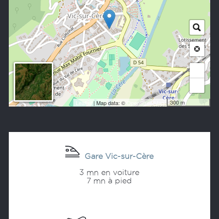
+
−
300 m
Leaflet
| Map data: ©
OpenStreetMap
Gare Vic-sur-Cère
3 mn en voiture
7 mn à pied
Acheter vos billets