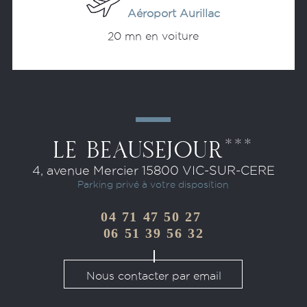
Aéroport Aurillac
20 mn en voiture
Acheter vos billets
LE BEAUSEJOUR***
4, avenue Mercier 15800 VIC-SUR-CERE
Parking privé à votre disposition
04 71 47 50
27
0
6 51 39 56 32
Nous contacter par email