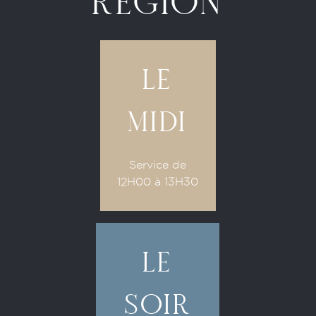
REGION
LE
MIDI
Service de
12H00 à 13H30
LE
SOIR