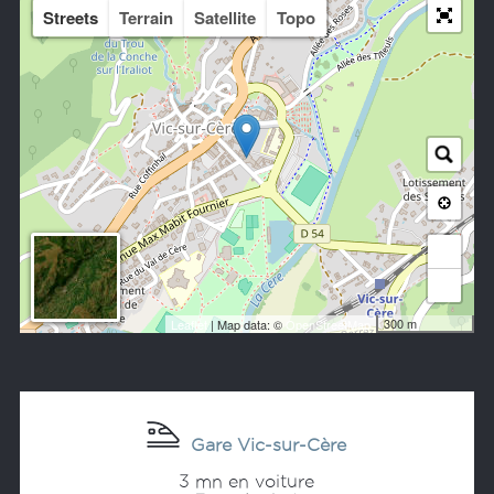
Streets
Terrain
Satellite
Topo
+
−
300 m
Leaflet
| Map data: ©
OpenStreetMap
Gare Vic-sur-Cère
3 mn en voiture