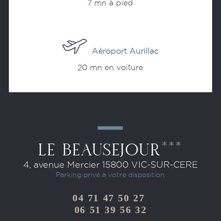
7 mn à pied
Acheter vos billets
Aéroport Aurillac
20 mn en voiture
Acheter vos billets
LE BEAUSEJOUR***
4, avenue Mercier 15800 VIC-SUR-CERE
Parking privé à votre disposition
04 71 47 50
27
0
6 51 39 56 32